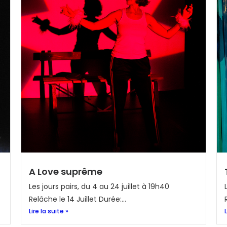
A Love suprême
Les jours pairs, du 4 au 24 juillet à 19h40
Relâche le 14 Juillet Durée:...
Lire la suite »