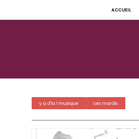
Le petit théâtre Isle80
ACCUEIL
y a d'la l musique
Les mardis