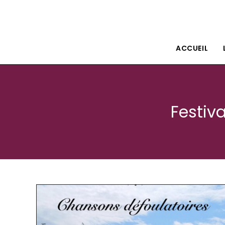
Le petit théâtre Isle80
ACCUEIL
Festiv